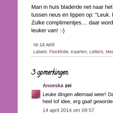
Man in huis bladerde net naar het
tussen neus en lippen op: "Leuk.
Zulke complimentjes.... daar wor
leuker van! :-)
op
14 april
Labels:
Flockfolie
,
Kaarten
,
Letters
,
Mei
3 opmerkingen:
Anoeska
zei
Leuke dingen allemaal weer! Da
heel tof idee, erg gaaf geworde
14 april 2014 om 09:57