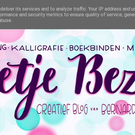
eliver its services and to analyze traffic. Your IP address and 
ormance and security metrics to ensure quality of service, gen
abuse.