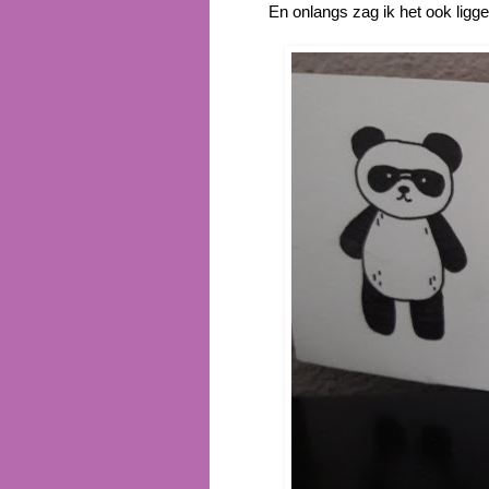
En onlangs zag ik het ook ligg