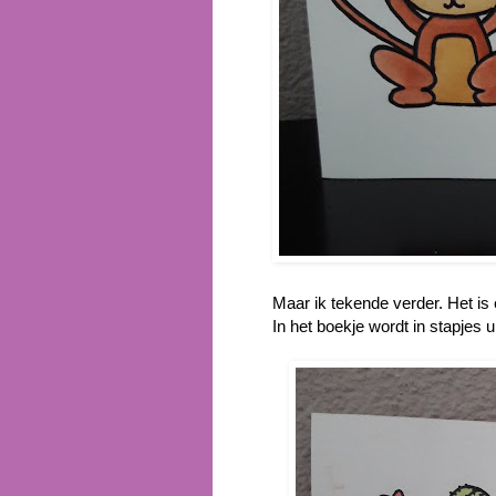
Maar ik tekende verder. Het is e
In het boekje wordt in stapjes 