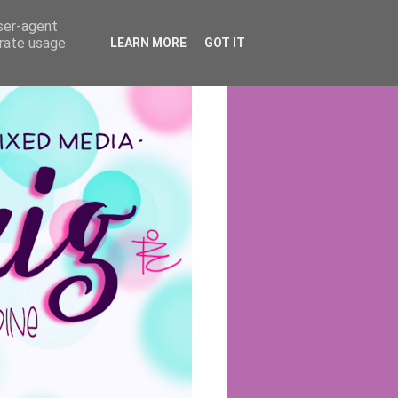
user-agent
erate usage
LEARN MORE
GOT IT