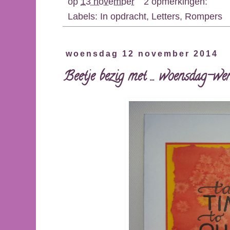
op
13 november
2 opmerkingen:
Labels:
In opdracht
,
Letters
,
Rompers
woensdag 12 november 2014
Beetje bezig met ... woensdag-w