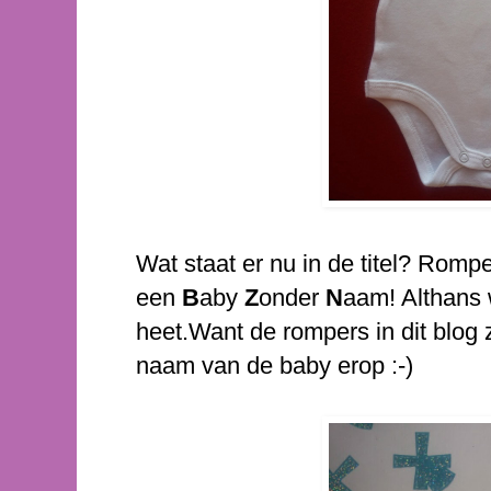
Wat staat er nu in de titel? Rom
een
B
aby
Z
onder
N
aam! Althans 
heet.Want de rompers in dit blog z
naam van de baby erop :-)