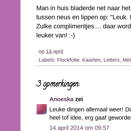
Man in huis bladerde net naar het
tussen neus en lippen op: "Leuk.
Zulke complimentjes.... daar wor
leuker van! :-)
op
14 april
Labels:
Flockfolie
,
Kaarten
,
Letters
,
Mei
3 opmerkingen:
Anoeska
zei
Leuke dingen allemaal weer! Da
heel tof idee, erg gaaf geworde
14 april 2014 om 09:57