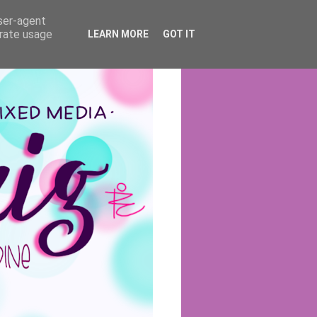
user-agent
erate usage
LEARN MORE
GOT IT