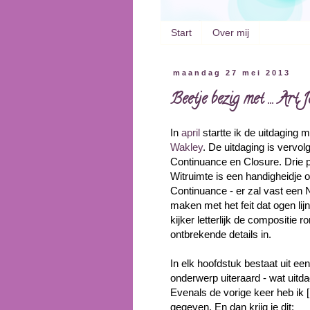
Start
Over mij
maandag 27 mei 2013
Beetje bezig met ... Ar
In
april
startte ik de uitdaging 
Wakley
. De uitdaging is verv
Continuance en Closure. Drie p
Witruimte is een handigheidje 
Continuance - er zal vast een N
maken met het feit dat ogen lijn
kijker letterlijk de compositie r
ontbrekende details in.
In elk hoofdstuk bestaat uit een
onderwerp uiteraard - wat uitda
Evenals de vorige keer heb ik [
gegeven. En dan krijg je dit: