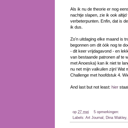
Als ik nu de theorie er nog eens
nachtje slapen, zie ik ook altijd
verbeterpunten. Enfin, dat is de
ik dus.
Zo'n uitdaging elke maand is tr
begonnen om dit óók nog te doe
- dit keer vrijdagavond - en le
van bestaande patronen af te w
met Anoeska) kan ik niet te lang 
nu net mijn valkuilen zijn! Wat
Challenge met hoofdstuk 4. Wi
And last but not least:
hier
staat
op
27 mei
5 opmerkingen:
Labels:
Art Journal
,
Dina Wakley