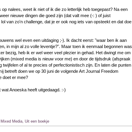
 op nalees, weet ik niet of ik die zo letterlijk heb toegepast? Na een
 weer nieuwe dingen die goed zijn (dat valt mee (-: ) of juist
 lol van zo'n challenge, dat je er ook nog iets van opsteekt en dat doe
ouwens wel even een uitdaging ;-). Ik dacht eerst: "waar ben ik aan
n, in mijn al zo volle leventje?". Maar toen ik eenmaal begonnen was
kker bezig, heb ik er wel weer veel plezier in gehad. Het dwingt me om
ijken (mixed media is nieuw voor me) en door de tijdsdruk (afspraak
twijfelen of al te precies of perfectionistisch zijn. En laten die punten
 mij betreft doen we op 30 juni de volgende Art Journal Freedom
e doet er mee?
 wat Anoeska heeft uitgedaagd. :-)
,
Mixed Media
,
Uit een boekje