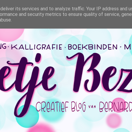
eliver its services and to analyze traffic. Your IP address and 
ormance and security metrics to ensure quality of service, gen
abuse.