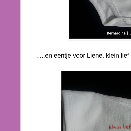
.....en eentje voor Liene, klein lie