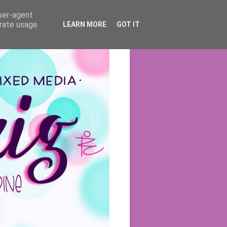
user-agent
erate usage
LEARN MORE
GOT IT