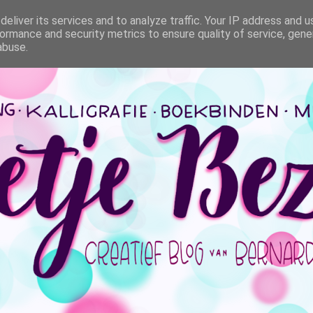
eliver its services and to analyze traffic. Your IP address and 
ormance and security metrics to ensure quality of service, gen
abuse.