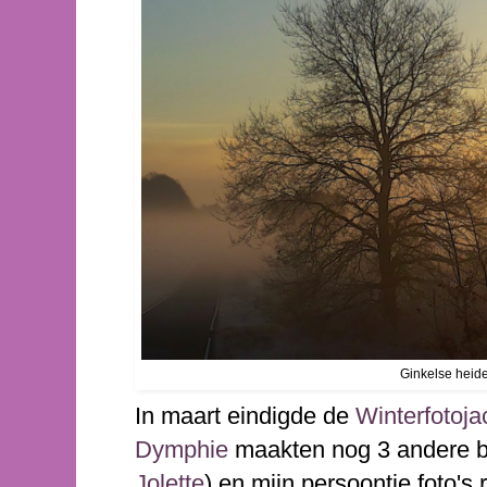
Ginkelse heide
In maart eindigde de
Winterfotoja
Dymphie
maakten nog 3 andere b
Jolette
) en mijn persoontje foto's 