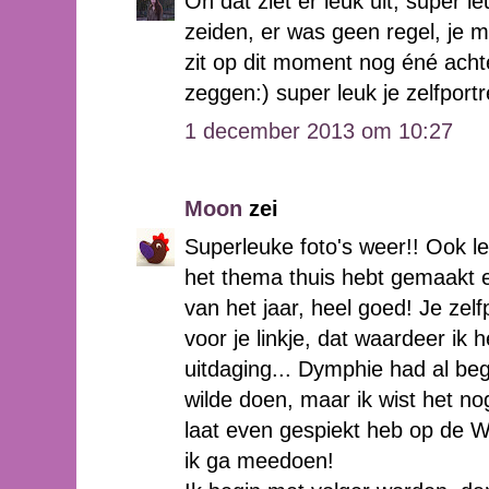
Oh dat ziet er leuk uit, super le
zeiden, er was geen regel, je 
zit op dit moment nog éné acht
zeggen:) super leuk je zelfportr
1 december 2013 om 10:27
Moon
zei
Superleuke foto's weer!! Ook le
het thema thuis hebt gemaakt e
van het jaar, heel goed! Je zelf
voor je linkje, dat waardeer ik
uitdaging... Dymphie had al b
wilde doen, maar ik wist het no
laat even gespiekt heb op de Wi
ik ga meedoen!