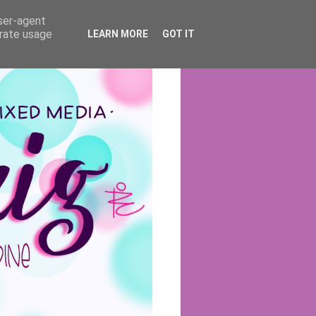
user-agent
erate usage
LEARN MORE
GOT IT