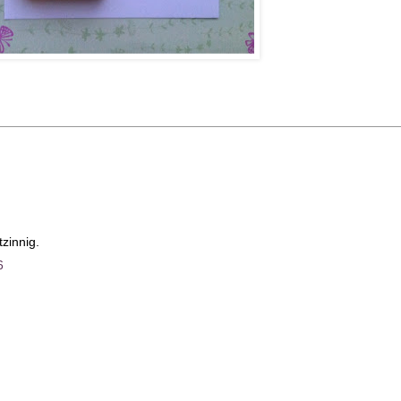
zinnig.
6