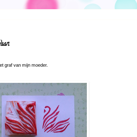
waan
et graf van mijn moeder.