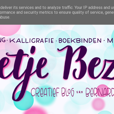
eliver its services and to analyze traffic. Your IP address and 
ormance and security metrics to ensure quality of service, gen
abuse.