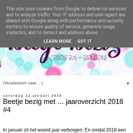
This site uses cookies from Google to deliver its services
and to analyze traffic. Your IP address and user-agent are
shared with Google along with performance and security
metrics to ensure quality of service, generate usage
statistics, and to detect and address abuse.
LEARN MORE
GOT IT
▼
zaterdag 12 januari 2019
Beetje bezig met ... jaaroverzicht 2018
#4
In januari zit het woord jaar verborgen. En omdat 2018 een