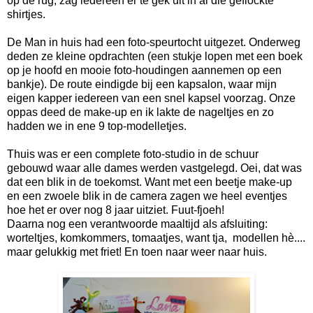
op de rug, zag iedereen er te gek uit in al die geflockte
shirtjes.
De Man in huis had een foto-speurtocht uitgezet. Onderweg
deden ze kleine opdrachten (een stukje lopen met een boek
op je hoofd en mooie foto-houdingen aannemen op een
bankje). De route eindigde bij een kapsalon, waar mijn
eigen kapper iedereen van een snel kapsel voorzag. Onze
oppas deed de make-up en ik lakte de nageltjes en zo
hadden we in ene 9 top-modelletjes.
Thuis was er een complete foto-studio in de schuur
gebouwd waar alle dames werden vastgelegd. Oei, dat was
dat een blik in de toekomst. Want met een beetje make-up
en een zwoele blik in de camera zagen we heel eventjes
hoe het er over nog 8 jaar uitziet. Fuut-fjoeh!
Daarna nog een verantwoorde maaltijd als afsluiting:
worteltjes, komkommers, tomaatjes, want tja, modellen hè....
maar gelukkig met friet! En toen naar weer naar huis.