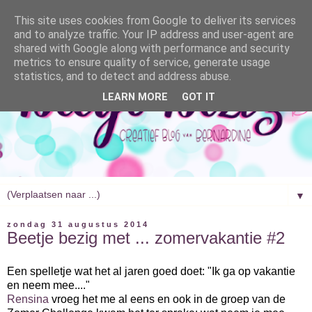
This site uses cookies from Google to deliver its services
and to analyze traffic. Your IP address and user-agent are
shared with Google along with performance and security
metrics to ensure quality of service, generate usage
statistics, and to detect and address abuse.
LEARN MORE
GOT IT
▼
zondag 31 augustus 2014
Beetje bezig met ... zomervakantie #2
Een spelletje wat het al jaren goed doet: "Ik ga op vakantie
en neem mee...."
Rensina
vroeg het me al eens en ook in de groep van de