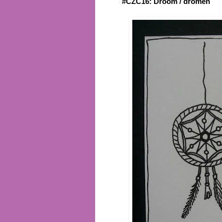
#CZC16: Droom / dromen