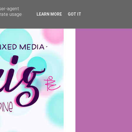
user-agent
erate usage
LEARN MORE
GOT IT