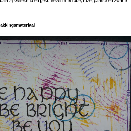
dala :-) Getekend en geschreven met rode, roze, paarse en zwarte
akkingsmateriaal