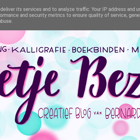
eliver its services and to analyze traffic. Your IP address and 
ormance and security metrics to ensure quality of service, gen
abuse.