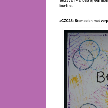
Tekst van Mandela bij een man
fine-liner.
#CZC18: Stempelen met verp