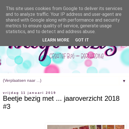
This site uses cookies from Google to deliver its services
and to analyze traffic. Your IP address and user-agent are
shared with Google along with performance and security
metrics to ensure quality of service, generate usage
statistics, and to detect and address abuse.
LEARN MORE
GOT IT
▼
vrijdag 11 januari 2019
Beetje bezig met ... jaaroverzicht 2018
#3