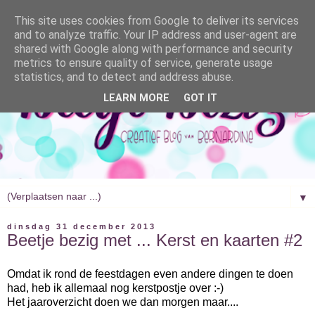
This site uses cookies from Google to deliver its services
and to analyze traffic. Your IP address and user-agent are
shared with Google along with performance and security
metrics to ensure quality of service, generate usage
statistics, and to detect and address abuse.
LEARN MORE
GOT IT
▼
dinsdag 31 december 2013
Beetje bezig met ... Kerst en kaarten #2
Omdat ik rond de feestdagen even andere dingen te doen
had, heb ik allemaal nog kerstpostje over :-)
Het jaaroverzicht doen we dan morgen maar....