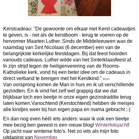
Kerstcadeau
: "De gewoonte om elkaar met Kerst cadeautjes
te geven, is - net als de kerstboom - terug te voeren op de
hervormer Maarten Luther. Sinds de Middeleeuwen was de
naamdag van Sint Nicolaas (6 december) een van de
belangrijkste kerkelijke feestdagen. Bij dat feest hoorden
vanouds cadeaus. Luther wilde van het Sinterklaasfeest af.
In zijn strijd tegen de heiligenverering van de Rooms-
Katholieke kerk, vond hij een beter idee om de cadeaus in
direct verband te brengen met het Kerstkind."
Bron
Van
oorsprong komen de Man in huis en ik uit verschillende
gezindten. En ik vind het zelf wel grappig dat we dat
blijkbaar toch een beetje in onze eigen gezinstraditie terug
laten komen.
Vanochtend (Kerstochtend) hebben de meisjes
alle kindjes weer bij hun eigen papa en mama gebracht ;-)
En dan nog even héél iets anders: waar ik ook een beetje
mee bezig ben gweest is een nieuw blog!
Winterfotojacht
!
Op jacht naar winterse foto's. Net zo iets als mijn foto
uitdaging van
November
.