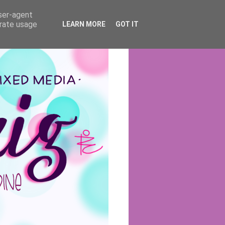
user-agent
erate usage
LEARN MORE
GOT IT