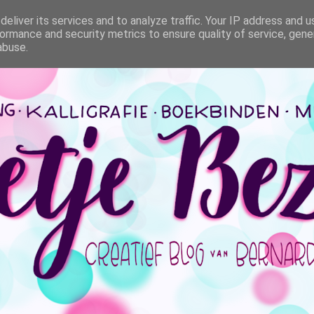
eliver its services and to analyze traffic. Your IP address and 
ormance and security metrics to ensure quality of service, gen
abuse.