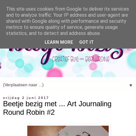
This site uses cookies from Google to deliver its services
and to analyze traffic. Your IP address and user-agent are
shared with Google along with performance and security
metrics to ensure quality of service, generate usage
statistics, and to detect and address abuse.
LEARN MORE
GOT IT
▼
vrijdag 2 juni 2017
Beetje bezig met ... Art Journaling
Round Robin #2