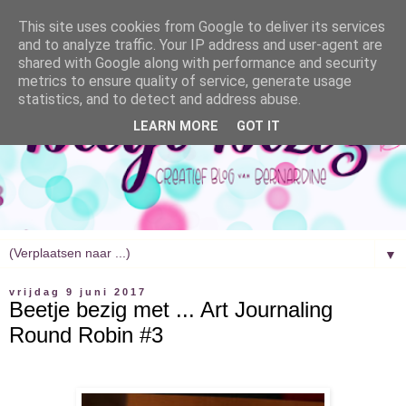
This site uses cookies from Google to deliver its services
and to analyze traffic. Your IP address and user-agent are
shared with Google along with performance and security
metrics to ensure quality of service, generate usage
statistics, and to detect and address abuse.
LEARN MORE
GOT IT
▼
vrijdag 9 juni 2017
Beetje bezig met ... Art Journaling
Round Robin #3