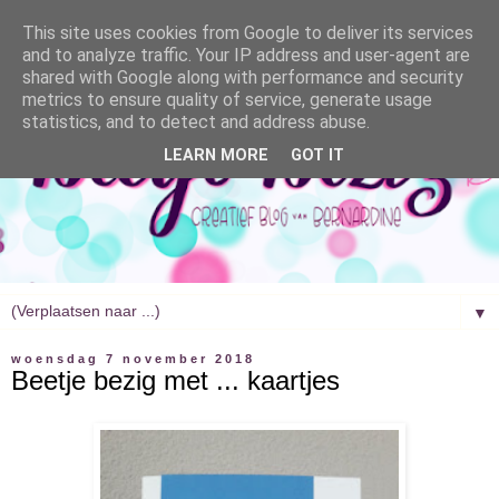
This site uses cookies from Google to deliver its services
and to analyze traffic. Your IP address and user-agent are
shared with Google along with performance and security
metrics to ensure quality of service, generate usage
statistics, and to detect and address abuse.
LEARN MORE
GOT IT
▼
woensdag 7 november 2018
Beetje bezig met ... kaartjes