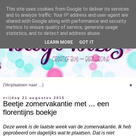
This site uses cookies from Google to deliver its services
and to analyze traffic. Your IP address and user-agent are
shared with Google along with performance and security
metrics to ensure quality of service, generate usage
statistics, and to detect and address abuse.
LEARN MORE
GOT IT
▼
vrijdag 21 augustus 2015
Beetje zomervakantie met ... een
florentijns boekje
Deze week is de laatste week van de zomervakantie. Ik heb
geprobeerd om dagelijks wat te plaatsen. Dat is niet