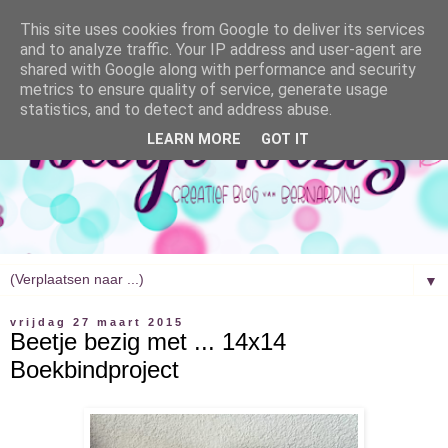
This site uses cookies from Google to deliver its services
and to analyze traffic. Your IP address and user-agent are
shared with Google along with performance and security
metrics to ensure quality of service, generate usage
statistics, and to detect and address abuse.
LEARN MORE
GOT IT
▼
vrijdag 27 maart 2015
Beetje bezig met ... 14x14
Boekbindproject