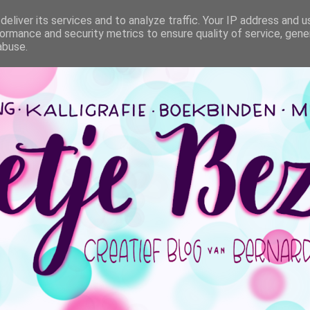
eliver its services and to analyze traffic. Your IP address and 
ormance and security metrics to ensure quality of service, gen
abuse.