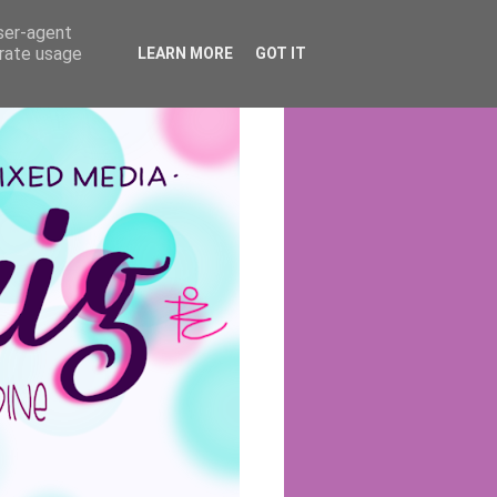
user-agent
erate usage
LEARN MORE
GOT IT