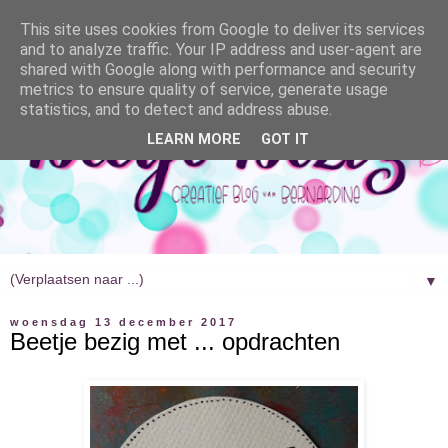
This site uses cookies from Google to deliver its services
and to analyze traffic. Your IP address and user-agent are
shared with Google along with performance and security
metrics to ensure quality of service, generate usage
statistics, and to detect and address abuse.
LEARN MORE
GOT IT
▼
woensdag 13 december 2017
Beetje bezig met ... opdrachten