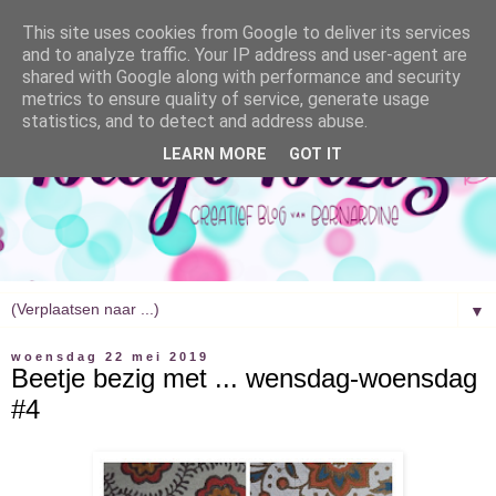
This site uses cookies from Google to deliver its services
and to analyze traffic. Your IP address and user-agent are
shared with Google along with performance and security
metrics to ensure quality of service, generate usage
statistics, and to detect and address abuse.
LEARN MORE
GOT IT
▼
woensdag 22 mei 2019
Beetje bezig met ... wensdag-woensdag
#4