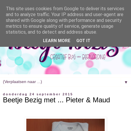
This site uses cookies from Google to deliver its services
and to analyze traffic. Your IP address and user-agent are
shared with Google along with performance and security
metrics to ensure quality of service, generate usage
statistics, and to detect and address abuse.
LEARN MORE
GOT IT
▼
donderdag 24 september 2015
Beetje Bezig met ... Pieter & Maud