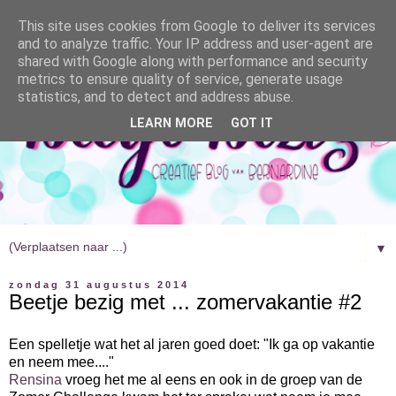
This site uses cookies from Google to deliver its services
and to analyze traffic. Your IP address and user-agent are
shared with Google along with performance and security
metrics to ensure quality of service, generate usage
statistics, and to detect and address abuse.
LEARN MORE
GOT IT
▼
zondag 31 augustus 2014
Beetje bezig met ... zomervakantie #2
Een spelletje wat het al jaren goed doet: "Ik ga op vakantie
en neem mee...."
Rensina
vroeg het me al eens en ook in de groep van de