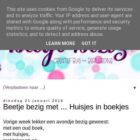
This site uses cookies from Google to deliver its services
and to analyze traffic. Your IP address and user-agent are
shared with Google along with performance and security
metrics to ensure quality of service, generate usage
statistics, and to detect and address abuse.
LEARN MORE
GOT IT
▼
dinsdag 21 januari 2014
Beetje bezig met ... Huisjes in boekjes
Vorige week lekker een avondje bezig geweest:
met een oud boek,
met huisjes,