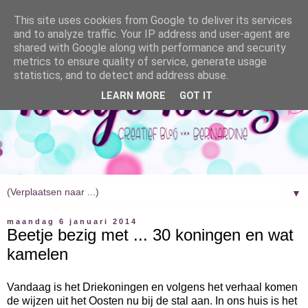
This site uses cookies from Google to deliver its services
and to analyze traffic. Your IP address and user-agent are
shared with Google along with performance and security
metrics to ensure quality of service, generate usage
statistics, and to detect and address abuse.
LEARN MORE
GOT IT
▼
maandag 6 januari 2014
Beetje bezig met ... 30 koningen en wat
kamelen
Vandaag is het Driekoningen en volgens het verhaal komen
de wijzen uit het Oosten nu bij de stal aan. In ons huis is het