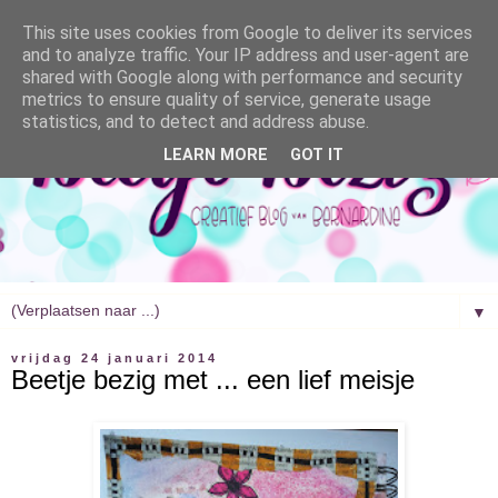
This site uses cookies from Google to deliver its services
and to analyze traffic. Your IP address and user-agent are
shared with Google along with performance and security
metrics to ensure quality of service, generate usage
statistics, and to detect and address abuse.
LEARN MORE
GOT IT
▼
vrijdag 24 januari 2014
Beetje bezig met ... een lief meisje