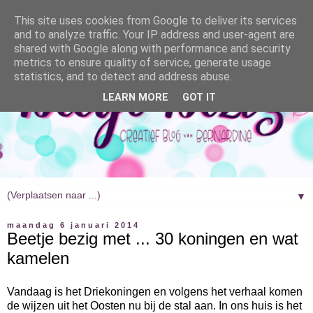
This site uses cookies from Google to deliver its services
and to analyze traffic. Your IP address and user-agent are
shared with Google along with performance and security
metrics to ensure quality of service, generate usage
statistics, and to detect and address abuse.
LEARN MORE
GOT IT
▼
maandag 6 januari 2014
Beetje bezig met ... 30 koningen en wat
kamelen
Vandaag is het Driekoningen en volgens het verhaal komen
de wijzen uit het Oosten nu bij de stal aan. In ons huis is het