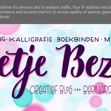
eliver its services and to analyze traffic. Your IP address and 
ormance and security metrics to ensure quality of service, gen
abuse.