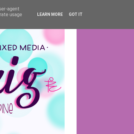
user-agent
erate usage
LEARN MORE
GOT IT