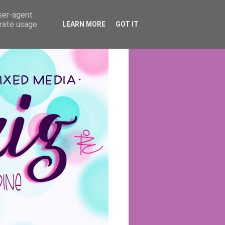
user-agent
erate usage
LEARN MORE
GOT IT