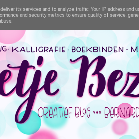
eliver its services and to analyze traffic. Your IP address and 
ormance and security metrics to ensure quality of service, gen
abuse.