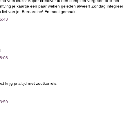
end veel leuks! Super creativo! Ik ben compleet vergeten of ik het
k ontving je kaartje een paar weken geleden alweer! Zondag integreer
o lief van je, Bernardine! En mooi gemaakt.
5:43
!
8:08
t krijg je altijd met zoutkorrels.
3:59