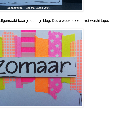
elfgemaakt kaartje op mijn blog. Deze week lekker met washi-tape.