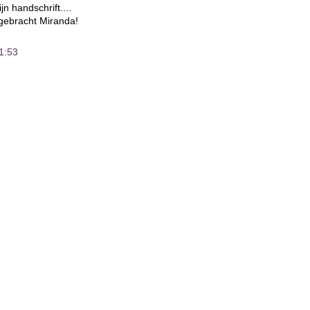
 handschrift....
gebracht Miranda!
1:53