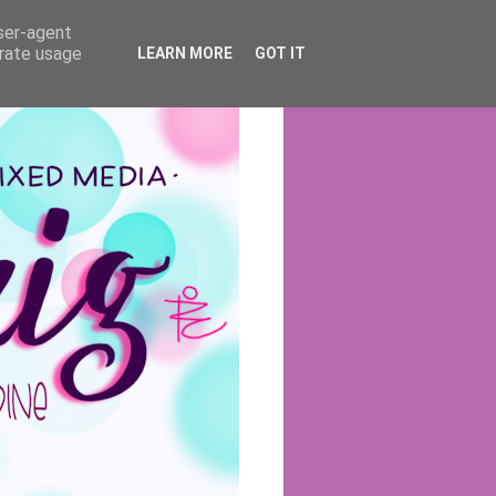
user-agent
erate usage
LEARN MORE
GOT IT