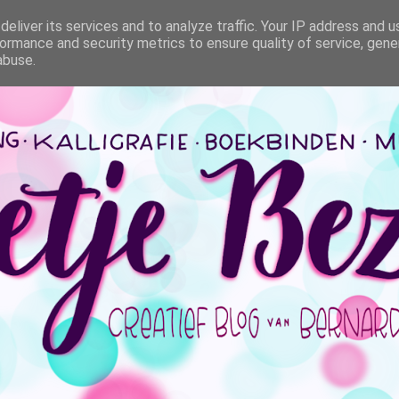
eliver its services and to analyze traffic. Your IP address and 
ormance and security metrics to ensure quality of service, gen
abuse.