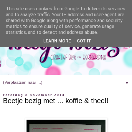
This site uses cookies from Google to deliver its services
and to analyze traffic. Your IP address and user-agent are
shared with Google along with performance and security
metrics to ensure quality of service, generate usage
statistics, and to detect and address abuse.
LEARN MORE
GOT IT
▼
zaterdag 8 november 2014
Beetje bezig met ... koffie & thee!!