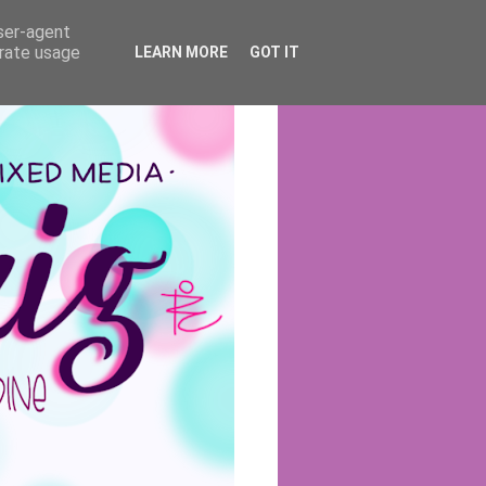
user-agent
erate usage
LEARN MORE
GOT IT