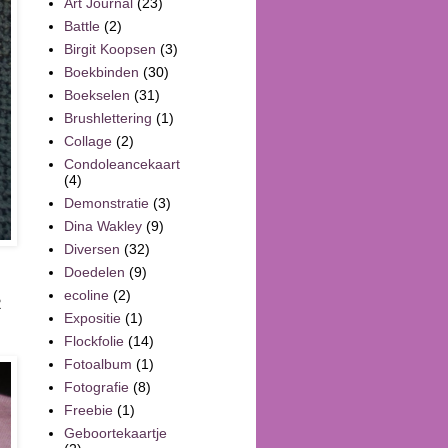
Art Journal
(23)
Battle
(2)
Birgit Koopsen
(3)
Boekbinden
(30)
Boekselen
(31)
Brushlettering
(1)
Collage
(2)
Condoleancekaart
(4)
Demonstratie
(3)
Dina Wakley
(9)
Diversen
(32)
Doedelen
(9)
ecoline
(2)
2
Expositie
(1)
Flockfolie
(14)
Fotoalbum
(1)
Fotografie
(8)
Freebie
(1)
Geboortekaartje