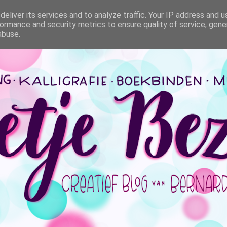
eliver its services and to analyze traffic. Your IP address and 
ormance and security metrics to ensure quality of service, gen
abuse.