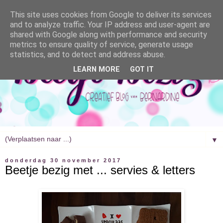
This site uses cookies from Google to deliver its services
and to analyze traffic. Your IP address and user-agent are
shared with Google along with performance and security
metrics to ensure quality of service, generate usage
statistics, and to detect and address abuse.
LEARN MORE
GOT IT
▼
donderdag 30 november 2017
Beetje bezig met ... servies & letters