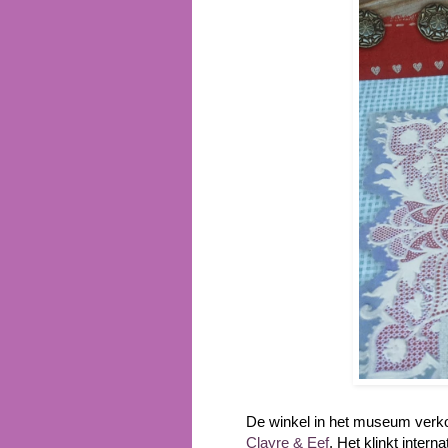
De winkel in het museum verko
Clayre & Eef
. Het klinkt inter