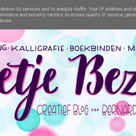
eliver its services and to analyze traffic. Your IP address and 
ormance and security metrics to ensure quality of service, gen
abuse.