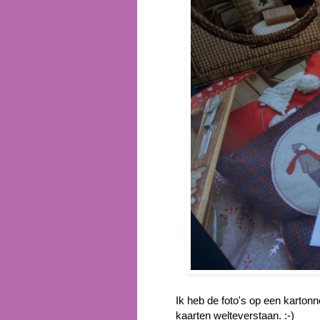
Ik heb de foto's op een kartonn
kaarten welteverstaan. :-)