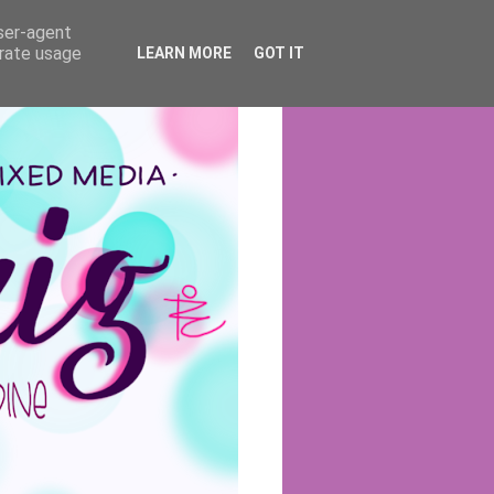
user-agent
erate usage
LEARN MORE
GOT IT