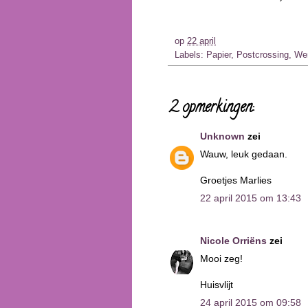
op
22 april
Labels:
Papier
,
Postcrossing
,
We
2 opmerkingen:
Unknown
zei
Wauw, leuk gedaan.
Groetjes Marlies
22 april 2015 om 13:43
Nicole Orriëns
zei
Mooi zeg!
Huisvlijt
24 april 2015 om 09:58