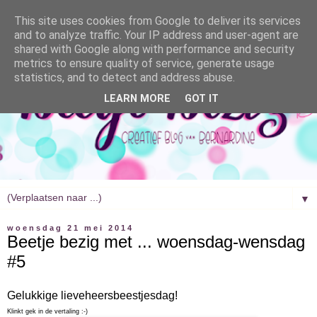
This site uses cookies from Google to deliver its services
and to analyze traffic. Your IP address and user-agent are
shared with Google along with performance and security
metrics to ensure quality of service, generate usage
statistics, and to detect and address abuse.
LEARN MORE
GOT IT
▼
woensdag 21 mei 2014
Beetje bezig met ... woensdag-wensdag
#5
Gelukkige lieveheersbeestjesdag!
Klinkt gek in de vertaling :-)