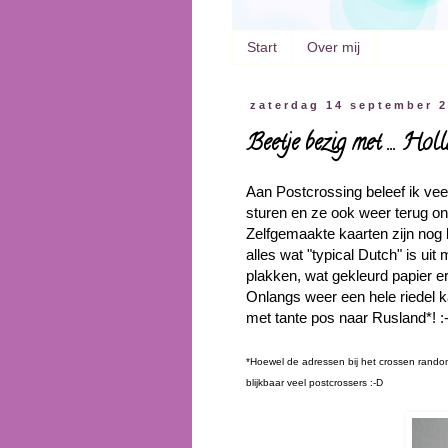
Start
Over mij
zaterdag 14 september 
Beetje bezig met ... Hol
Aan Postcrossing beleef ik veel
sturen en ze ook weer terug o
Zelfgemaakte kaarten zijn nog l
alles wat "typical Dutch" is ui
plakken, wat gekleurd papier er
Onlangs weer een hele riedel k
met tante pos naar Rusland*! :
*Hoewel de adressen bij het crossen rand
blijkbaar veel postcrossers :-D