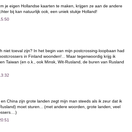
om je eigen Hollandse kaarten te maken, krijgen ze aan de andere
chter bij kan natuurlijk ook, een uniek stukje Holland!
15:50
h niet toeval zijn? In het begin van mijn postcrossing-loopbaan had
e postcrossers in Finland woonden!... Maar tegenwoordig krijg ik
 en Taiwan (en o.k., ook Minsk, Wit-Rusland, de buren van Rusland
13:32
en China zijn grote landen zegt mijn man steeds als ik zeur dat ik
Rusland) moet sturen... (met andere woorden, grote landen; veel
sers....)
20:51