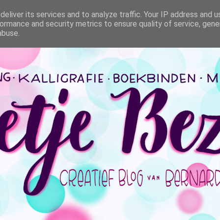
eliver its services and to analyze traffic. Your IP address and 
ormance and security metrics to ensure quality of service, gen
abuse.