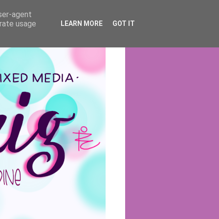
user-agent
erate usage
LEARN MORE
GOT IT