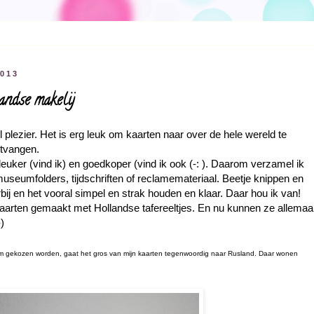
2013
landse makelij
 plezier. Het is erg leuk om kaarten naar over de hele wereld te
ntvangen.
euker (vind ik) en goedkoper (vind ik ook (-: ). Daarom verzamel ik
t museumfolders, tijdschriften of reclamemateriaal. Beetje knippen en
bij en het vooral simpel en strak houden en klaar. Daar hou ik van!
aarten gemaakt met Hollandse tafereeltjes. En nu kunnen ze allemaa
-)
om gekozen worden, gaat het gros van mijn kaarten tegenwoordig naar Rusland. Daar wonen