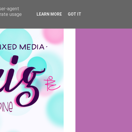
user-agent
erate usage
LEARN MORE
GOT IT