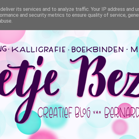
eliver its services and to analyze traffic. Your IP address and 
ormance and security metrics to ensure quality of service, gen
abuse.