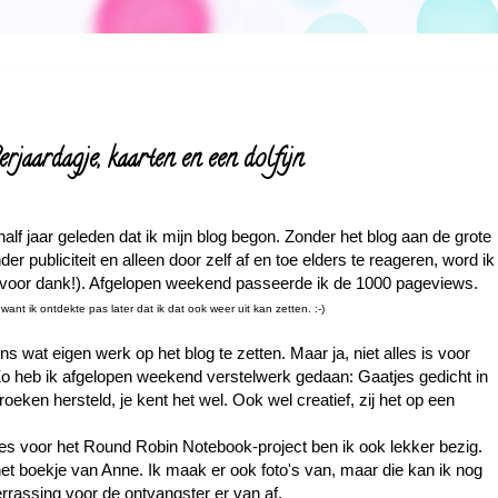
verjaardagje, kaarten en een dolfijn
alf jaar geleden dat ik mijn blog begon. Zonder het blog aan de grote
er publiciteit en alleen door zelf af en toe elders te reageren, word ik
voor dank!). Afgelopen weekend passeerde ik de 1000 pageviews.
want ik ontdekte pas later dat ik dat ook weer uit kan zetten. :-)
s wat eigen werk op het blog te zetten. Maar ja, niet alles is voor
) Zo heb ik afgelopen weekend verstelwerk gedaan: Gaatjes gedicht in
oeken hersteld, je kent het wel. Ook wel creatief, zij het op een
es voor het Round Robin Notebook-project ben ik ook lekker bezig.
t boekje van Anne. Ik maak er ook foto's van, maar die kan ik nog
errassing voor de ontvangster er van af.