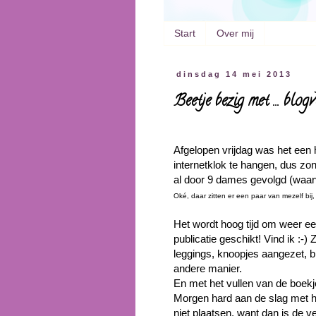
Start
Over mij
dinsdag 14 mei 2013
Beetje bezig met ... blog
Afgelopen vrijdag was het een h
internetklok te hangen, dus zond
al door 9 dames gevolgd (waar
Oké, daar zitten er een paar van mezelf bij, 
Het wordt hoog tijd om weer een
publicatie geschikt! Vind ik :-
leggings, knoopjes aangezet, br
andere manier.
En met het vullen van de boekj
Morgen hard aan de slag met he
niet plaatsen, want dan is de v