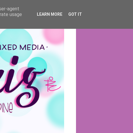
user-agent
erate usage
LEARN MORE
GOT IT