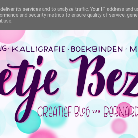
eliver its services and to analyze traffic. Your IP address and 
ormance and security metrics to ensure quality of service, gen
abuse.