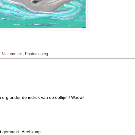
,
Niet van mij
,
Postcrossing
n erg onder de indruk van de dolfijn!!! Wauw!
ft gemaakt. Heel knap