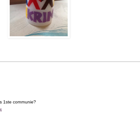
 als 1ste communie?
4