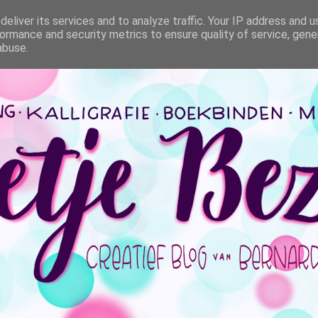
eliver its services and to analyze traffic. Your IP address and 
ormance and security metrics to ensure quality of service, gen
abuse.