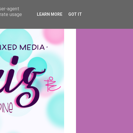
user-agent
erate usage
LEARN MORE
GOT IT