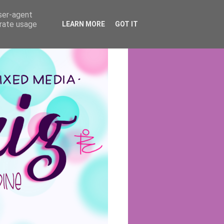
user-agent
erate usage
LEARN MORE
GOT IT