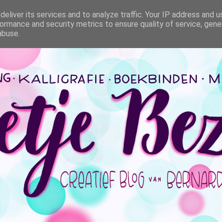
eliver its services and to analyze traffic. Your IP address and 
ormance and security metrics to ensure quality of service, gen
abuse.