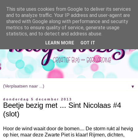
This site uses cookies from Google to deliver its services
and to analyze traffic. Your IP address and user-agent are
shared with Google along with performance and security
metrics to ensure quality of service, generate usage
statistics, and to detect and address abuse.
LEARN MORE
GOT IT
▼
donderdag 5 december 2013
Beetje bezig met ... Sint Nicolaas #4
(slot)
Hoor de wind waait door de bomen.... De storm rukt al hevig
op hier, maar deze Zwarte Piet is klaar! Rijmen, dichten,