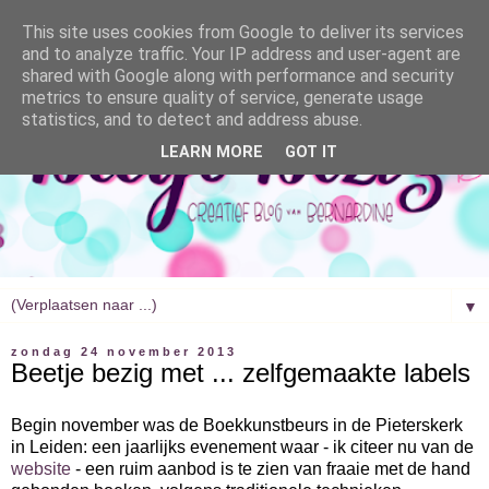
This site uses cookies from Google to deliver its services
and to analyze traffic. Your IP address and user-agent are
shared with Google along with performance and security
metrics to ensure quality of service, generate usage
statistics, and to detect and address abuse.
LEARN MORE
GOT IT
▼
zondag 24 november 2013
Beetje bezig met ... zelfgemaakte labels
Begin november was de Boekkunstbeurs in de Pieterskerk
in Leiden: een jaarlijks evenement waar - ik citeer nu van de
website
- een ruim aanbod is te zien van fraaie met de hand