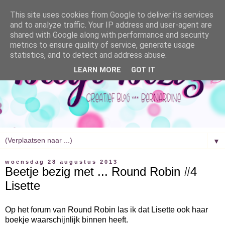
This site uses cookies from Google to deliver its services
and to analyze traffic. Your IP address and user-agent are
shared with Google along with performance and security
metrics to ensure quality of service, generate usage
statistics, and to detect and address abuse.
LEARN MORE
GOT IT
▼
woensdag 28 augustus 2013
Beetje bezig met ... Round Robin #4
Lisette
Op het forum van Round Robin las ik dat Lisette ook haar
boekje waarschijnlijk binnen heeft.