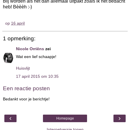
blij worden als het dan allemaal uitpakt zoals ik het bedacht
heb! Bèèèh :-)
op
16 april
1 opmerking:
Nicole Orriëns
zei
Wat een lief schaapje!
Huisvlijt
17 april 2015 om 10:35
Een reactie posten
Bedankt voor je berichtje!
‹
›
Homepage
Internetversie tonen