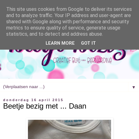
This site uses cookies from Google to deliver its services
and to analyze traffic. Your IP address and user-agent are
shared with Google along with performance and security
metrics to ensure quality of service, generate usage
statistics, and to detect and address abuse.
LEARN MORE
GOT IT
▼
donderdag 16 april 2015
Beetje bezig met ... Daan